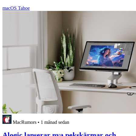
macOS Tahoe
MacRumors
•
1 månad sedan
Alogic lanserar nya pekskärmar och