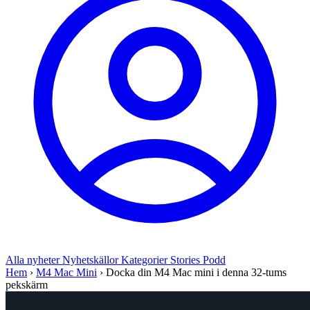
Alla nyheter
Nyhetskällor
Kategorier
Stories
Podd
Hem
›
M4 Mac Mini
›
Docka din M4 Mac mini i denna 32-tums
pekskärm