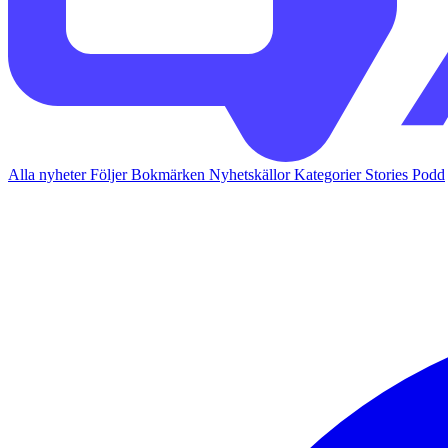
Alla nyheter
Följer
Bokmärken
Nyhetskällor
Kategorier
Stories
Podd