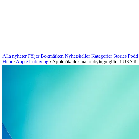
Alla nyheter
Följer
Bokmärken
Nyhetskällor
Kategorier
Stories
Podd
Hem
›
Apple Lobbying
›
Apple ökade sina lobbyingutgifter i USA till 