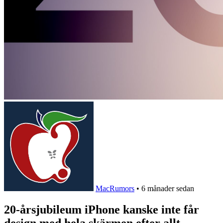
MacRumors
•
6 månader sedan
20-årsjubileum iPhone kanske inte får
design med hela skärmen efter allt