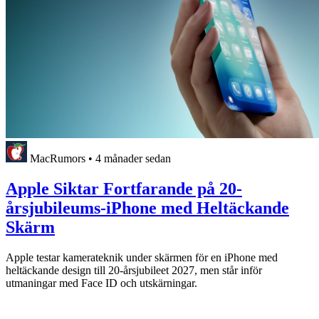
MacRumors
•
4 månader sedan
Apple Siktar Fortfarande på 20-
årsjubileums-iPhone med Heltäckande
Skärm
Apple testar kamerateknik under skärmen för en iPhone med
heltäckande design till 20-årsjubileet 2027, men står inför
utmaningar med Face ID och utskärningar.