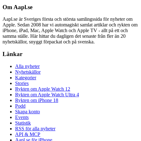
Om Aapl.se
Aapl.se är Sveriges första och största samlingssida för nyheter om
Apple. Sedan 2008 har vi automagiskt samlat artiklar och rykten om
iPhone, iPad, Mac, Apple Watch och Apple TV - allt på ett och
samma ställe. Här hittar du dagligen det senaste från fler än 20
nyhetskällor, snyggt förpackat och på svenska.
Länkar
Alla nyheter
Nyhetskällor
Kategorier
Stories
Rykten om Apple Watch 12
Rykten om Apple Watch Ultra 4
Rykten om iPhone 18
Podd
Skapa konto
Events
Statistik
RSS för alla nyheter
API & MCP
Aapl.se för iPhone