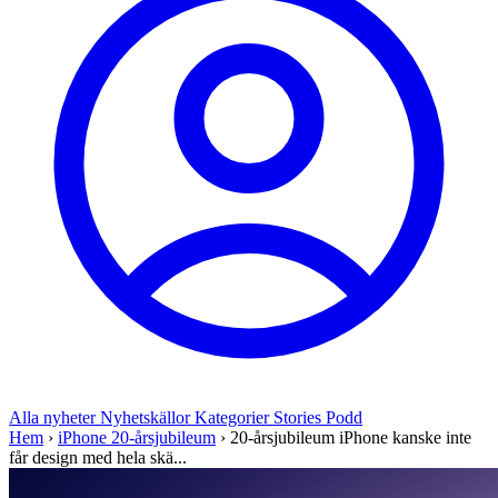
Alla nyheter
Nyhetskällor
Kategorier
Stories
Podd
Hem
›
iPhone 20-årsjubileum
›
20-årsjubileum iPhone kanske inte
får design med hela skä...