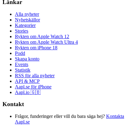
Länkar
Alla nyheter
Nyhetskällor
Kategorier
Stories
Rykten om Apple Watch 12
Rykten om Apple Watch Ultra 4
Rykten om iPhone 18
Podd
Skapa konto
Events
Statistik
RSS för alla nyheter
API & MCP
Aapl.se för iPhone
Aapl.io 🇬🇧
Kontakt
Frågor, funderinger eller vill du bara säga hej?
Kontakta
Aapl.se