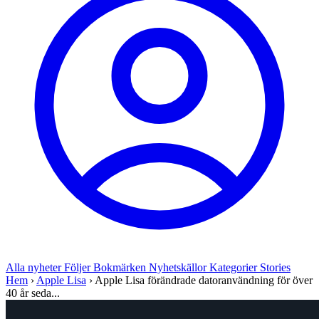
Alla nyheter
Följer
Bokmärken
Nyhetskällor
Kategorier
Stories
Hem
›
Apple Lisa
›
Apple Lisa förändrade datoranvändning för över
40 år seda...