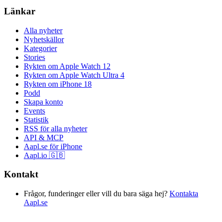
Länkar
Alla nyheter
Nyhetskällor
Kategorier
Stories
Rykten om Apple Watch 12
Rykten om Apple Watch Ultra 4
Rykten om iPhone 18
Podd
Skapa konto
Events
Statistik
RSS för alla nyheter
API & MCP
Aapl.se för iPhone
Aapl.io 🇬🇧
Kontakt
Frågor, funderinger eller vill du bara säga hej?
Kontakta
Aapl.se