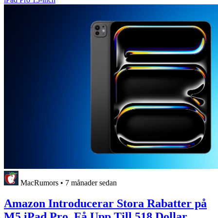
MacRumors
•
7 månader sedan
Amazon Introducerar Stora Rabatter på
M5 iPad Pro, Få Upp Till 518 Dollar