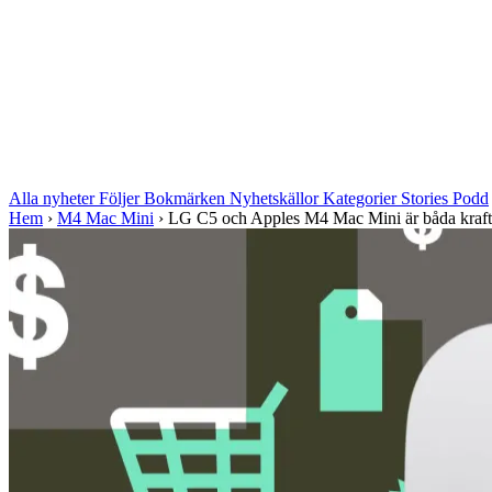
Alla nyheter
Följer
Bokmärken
Nyhetskällor
Kategorier
Stories
Podd
Hem
›
M4 Mac Mini
›
LG C5 och Apples M4 Mac Mini är båda kraftig