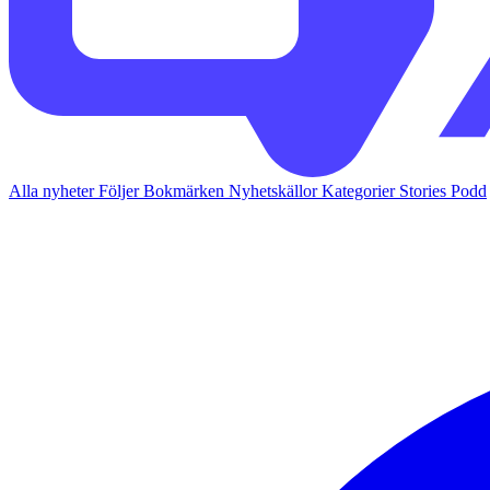
Alla nyheter
Följer
Bokmärken
Nyhetskällor
Kategorier
Stories
Podd