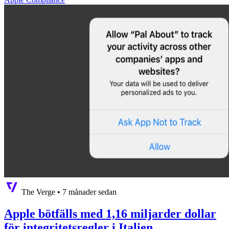
The Verge
•
7 månader sedan
Apple bötfälls med 1,16 miljarder dollar
för integritetsregler i Italien