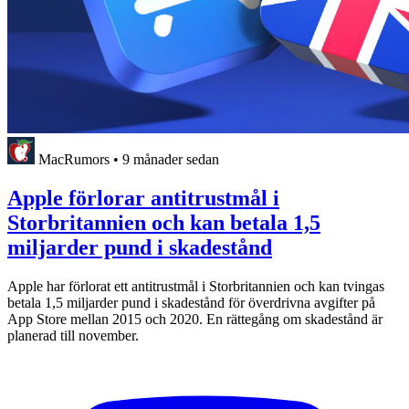
MacRumors
•
9 månader sedan
Apple förlorar antitrustmål i
Storbritannien och kan betala 1,5
miljarder pund i skadestånd
Apple har förlorat ett antitrustmål i Storbritannien och kan tvingas
betala 1,5 miljarder pund i skadestånd för överdrivna avgifter på
App Store mellan 2015 och 2020. En rättegång om skadestånd är
planerad till november.