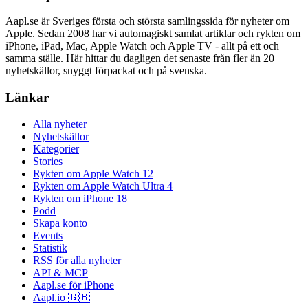
Aapl.se är Sveriges första och största samlingssida för nyheter om
Apple. Sedan 2008 har vi automagiskt samlat artiklar och rykten om
iPhone, iPad, Mac, Apple Watch och Apple TV - allt på ett och
samma ställe. Här hittar du dagligen det senaste från fler än 20
nyhetskällor, snyggt förpackat och på svenska.
Länkar
Alla nyheter
Nyhetskällor
Kategorier
Stories
Rykten om Apple Watch 12
Rykten om Apple Watch Ultra 4
Rykten om iPhone 18
Podd
Skapa konto
Events
Statistik
RSS för alla nyheter
API & MCP
Aapl.se för iPhone
Aapl.io 🇬🇧