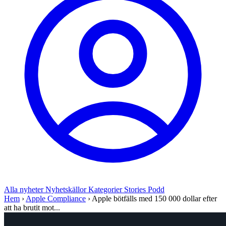
Alla nyheter
Nyhetskällor
Kategorier
Stories
Podd
Hem
›
Apple Compliance
›
Apple bötfälls med 150 000 dollar efter
att ha brutit mot...