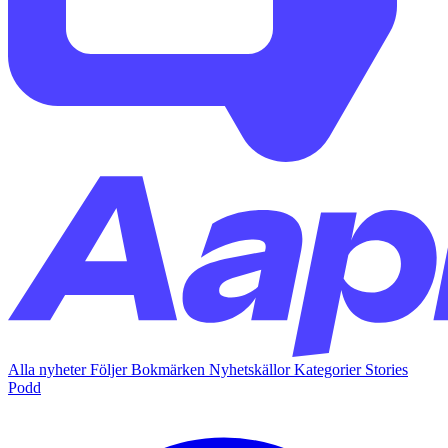
Alla nyheter
Följer
Bokmärken
Nyhetskällor
Kategorier
Stories
Podd