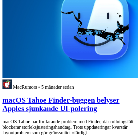
MacRumors
•
5 månader sedan
macOS Tahoe Finder-buggen belyser
Apples sjunkande UI-polering
macOS Tahoe har fortfarande problem med Finder, där rullningsfält
blockerar storleksjusteringshandtag. Trots uppdateringar kvarstår
layoutproblem som gör gränssnittet ofärdigt.