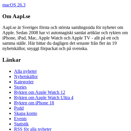
macOS 26.3
Om Aapl.se
Aapl.se är Sveriges första och största samlingssida för nyheter om
Apple. Sedan 2008 har vi automagiskt samlat artiklar och rykten om
iPhone, iPad, Mac, Apple Watch och Apple TV - allt på ett och
samma ställe. Här hittar du dagligen det senaste från fler än 19
nyhetskällor, snyggt förpackat och på svenska.
Länkar
Alla nyheter
Nyhetskällor
Kategorier
Stories
Rykten om Apple Watch 12
Rykten om Apple Watch Ultra 4
Rykten om iPhone 18
Podd
Skapa konto
Events
Statistik
RSS för alla nyheter