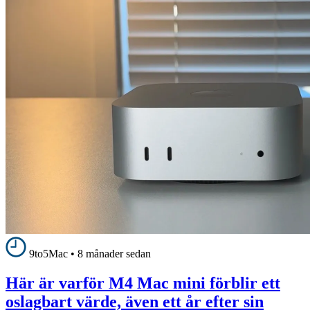
9to5Mac
•
8 månader sedan
Här är varför M4 Mac mini förblir ett
oslagbart värde, även ett år efter sin