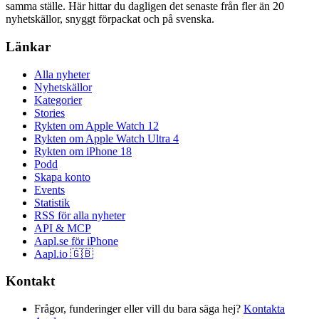
samma ställe. Här hittar du dagligen det senaste från fler än 20
nyhetskällor, snyggt förpackat och på svenska.
Länkar
Alla nyheter
Nyhetskällor
Kategorier
Stories
Rykten om Apple Watch 12
Rykten om Apple Watch Ultra 4
Rykten om iPhone 18
Podd
Skapa konto
Events
Statistik
RSS för alla nyheter
API & MCP
Aapl.se för iPhone
Aapl.io 🇬🇧
Kontakt
Frågor, funderinger eller vill du bara säga hej?
Kontakta