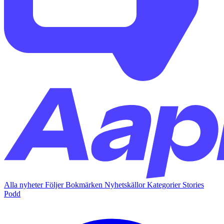
Alla nyheter
Följer
Bokmärken
Nyhetskällor
Kategorier
Stories
Podd