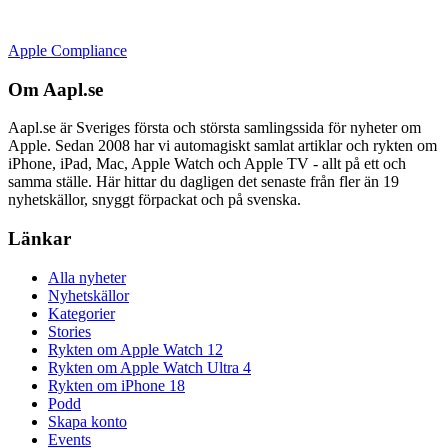
Apple Compliance
Om Aapl.se
Aapl.se är Sveriges första och största samlingssida för nyheter om
Apple. Sedan 2008 har vi automagiskt samlat artiklar och rykten om
iPhone, iPad, Mac, Apple Watch och Apple TV - allt på ett och
samma ställe. Här hittar du dagligen det senaste från fler än 19
nyhetskällor, snyggt förpackat och på svenska.
Länkar
Alla nyheter
Nyhetskällor
Kategorier
Stories
Rykten om Apple Watch 12
Rykten om Apple Watch Ultra 4
Rykten om iPhone 18
Podd
Skapa konto
Events