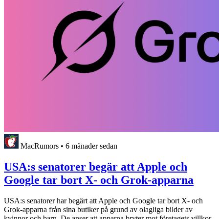
MacRumors
•
6 månader sedan
USA:s senatorer begär att Apple och
Google tar bort X- och Grok-apparna
USA:s senatorer har begärt att Apple och Google tar bort X- och
Grok-apparna från sina butiker på grund av olagliga bilder av
kvinnor och barn. De anser att apparna bryter mot företagets villkor