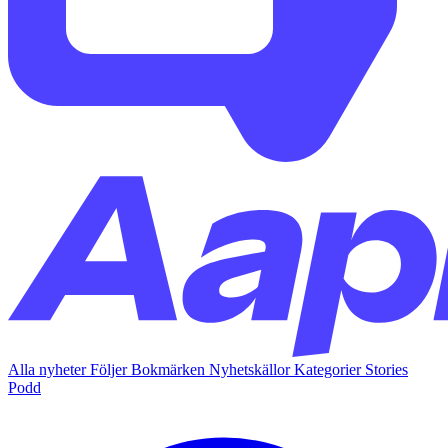
Alla nyheter
Följer
Bokmärken
Nyhetskällor
Kategorier
Stories
Podd