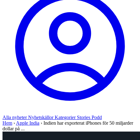
Alla nyheter
Nyhetskällor
Kategorier
Stories
Podd
Hem
›
Apple India
›
Indien har exporterat iPhones för 50 miljarder
dollar på ...