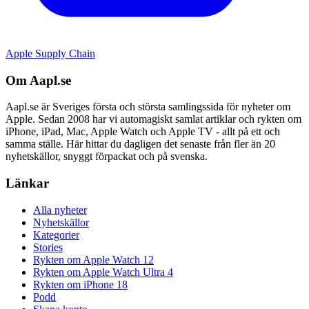
Apple Supply Chain
Om Aapl.se
Aapl.se är Sveriges första och största samlingssida för nyheter om
Apple. Sedan 2008 har vi automagiskt samlat artiklar och rykten om
iPhone, iPad, Mac, Apple Watch och Apple TV - allt på ett och
samma ställe. Här hittar du dagligen det senaste från fler än 20
nyhetskällor, snyggt förpackat och på svenska.
Länkar
Alla nyheter
Nyhetskällor
Kategorier
Stories
Rykten om Apple Watch 12
Rykten om Apple Watch Ultra 4
Rykten om iPhone 18
Podd