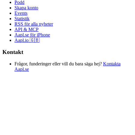
Podd
Skapa konto
Events
Statistik
RSS för alla nyheter
API & MCP
Aapl.se för iPhone
Aapl.io 🇬🇧
Kontakt
Frågor, funderinger eller vill du bara säga hej?
Kontakta
Aapl.se