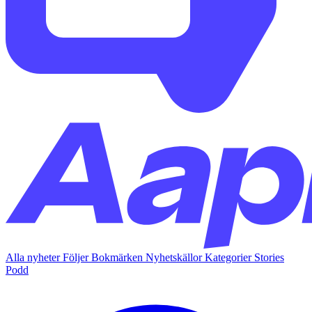
Alla nyheter
Följer
Bokmärken
Nyhetskällor
Kategorier
Stories
Podd