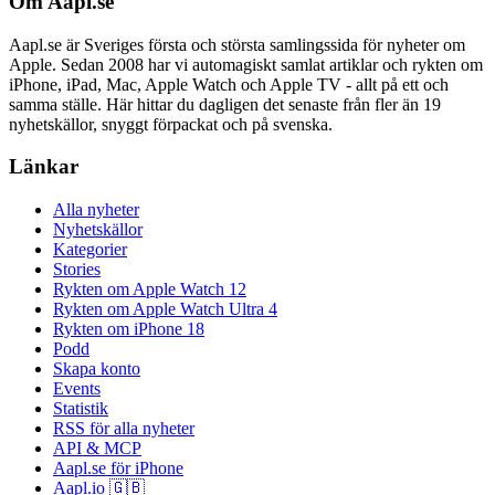
Om Aapl.se
Aapl.se är Sveriges första och största samlingssida för nyheter om
Apple. Sedan 2008 har vi automagiskt samlat artiklar och rykten om
iPhone, iPad, Mac, Apple Watch och Apple TV - allt på ett och
samma ställe. Här hittar du dagligen det senaste från fler än 19
nyhetskällor, snyggt förpackat och på svenska.
Länkar
Alla nyheter
Nyhetskällor
Kategorier
Stories
Rykten om Apple Watch 12
Rykten om Apple Watch Ultra 4
Rykten om iPhone 18
Podd
Skapa konto
Events
Statistik
RSS för alla nyheter
API & MCP
Aapl.se för iPhone
Aapl.io 🇬🇧