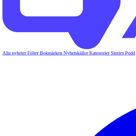
Alla nyheter
Följer
Bokmärken
Nyhetskällor
Kategorier
Stories
Podd