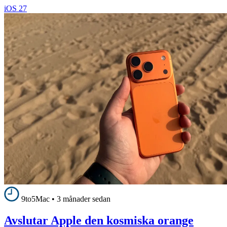
iOS 27
9to5Mac
•
3 månader sedan
Avslutar Apple den kosmiska orange