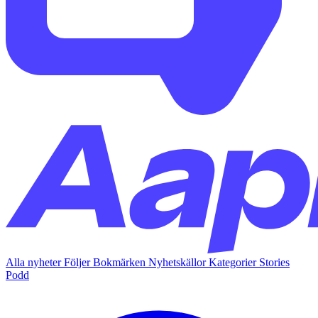
Alla nyheter
Följer
Bokmärken
Nyhetskällor
Kategorier
Stories
Podd