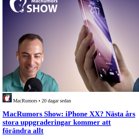
MacRumors
•
20 dagar sedan
MacRumors Show: iPhone XX? Nästa års
stora uppgraderingar kommer att
förändra allt