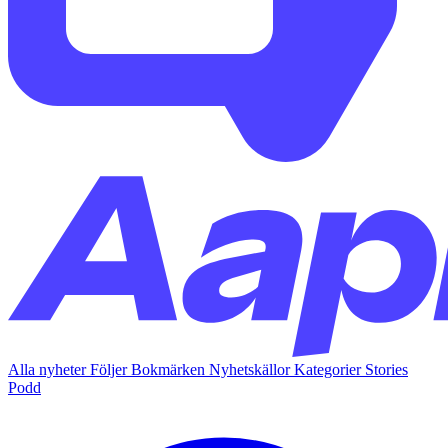
Alla nyheter
Följer
Bokmärken
Nyhetskällor
Kategorier
Stories
Podd