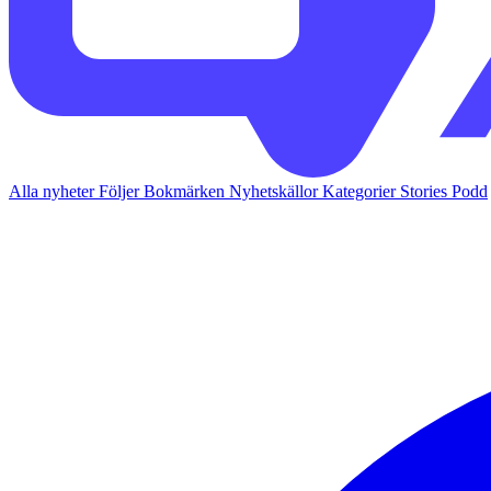
Alla nyheter
Följer
Bokmärken
Nyhetskällor
Kategorier
Stories
Podd