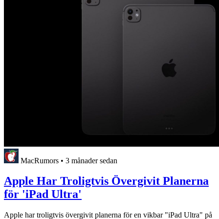
MacRumors
•
3 månader sedan
Apple Har Troligtvis Övergivit Planerna
för 'iPad Ultra'
Apple har troligtvis övergivit planerna för en vikbar "iPad Ultra" på