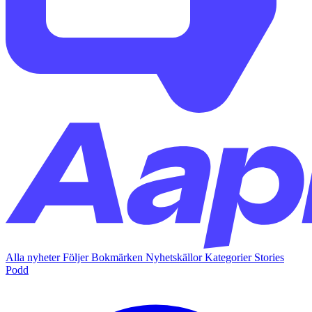
Alla nyheter
Följer
Bokmärken
Nyhetskällor
Kategorier
Stories
Podd