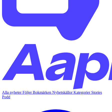
Alla nyheter
Följer
Bokmärken
Nyhetskällor
Kategorier
Stories
Podd