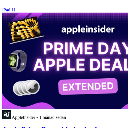
iPad 11
AppleInsider
•
1 månad sedan