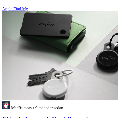
Apple Find My
MacRumors
•
9 månader sedan