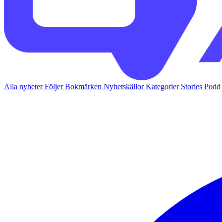
Alla nyheter
Följer
Bokmärken
Nyhetskällor
Kategorier
Stories
Podd