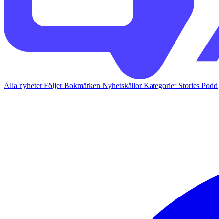
Alla nyheter
Följer
Bokmärken
Nyhetskällor
Kategorier
Stories
Podd